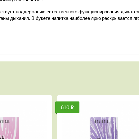
обствует поддержанию естественного функционирования дыхате
ганы дыхания. В букете напитка наиболее ярко раскрывается я
480 ₽
480 ₽