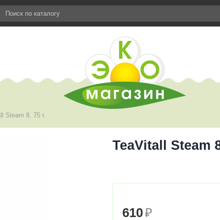
l Steam 8, 75 г.
TeaVitall Steam 8
610
₽