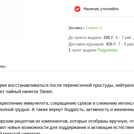
Наличие уточняйте
Доставка
в Северск
До пункта выдачи:
290
₽
, 6 - 7 раб.
Доставка курьером:
410
₽
, 7 - 8 раб
1
пункт выдачи
Подробнее
ывы
рее восстанавливаться после перенесенной простуды, нейтрал
ет чайный напиток Steam.
укреплению иммунитета, сокращению сроков и снижению интенси
олной грудью. А также вернут бодрость, активность и жизненны
торским рецептам из компонентов, которые отобраны вручную, ч
т новые возможности для поддержания и активации естественны
й минутой чаепития.