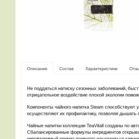
Описание
Состав
Характеристики
Отз
Не поддаться натиску сезонных заболеваний, быст
отрицательное воздействие плохой экологии помож
Компоненты чайного напитка Steam способствуют 
осуществляют их профилактику, позволяя дышать п
Чайные напитки коллекции ТеаVitall созданы по ав
Сбалансированные формулы ингредиентов открываю
неповторимый аромат позволят насладиться каждо