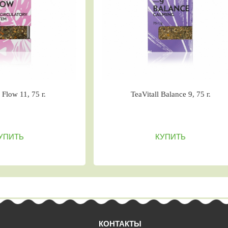
Чайный напиток TeaVitall Anyday
Ча
“Mediterranean”
КУПИТЬ
КОНТАКТЫ