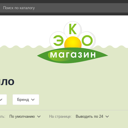
ло
Бренд
ать:
По умолчанию
На странице:
Выводить по 24