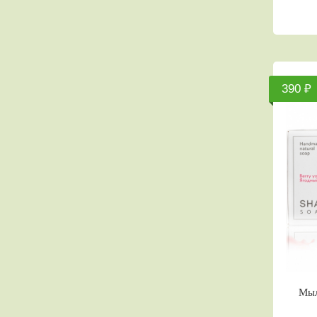
390 ₽
Мыл