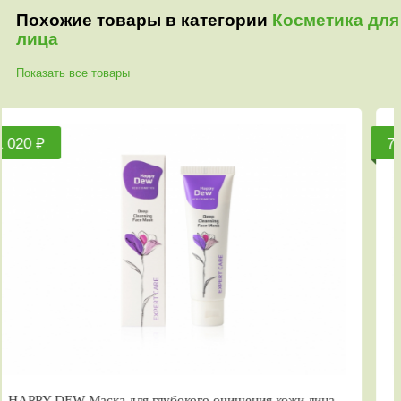
Похожие товары в категории
Косметика для
лица
Показать все товары
760 ₽
Маска для глубокого очищения кожи лица,
HAPPY DEW 