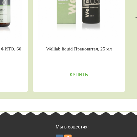
WELLLAB БАД АНТИСВИТ
Welllab l
КОНТРОЛ, 60 капсул
КУПИТЬ
Мы в соцсетях: