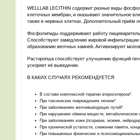
WELLLAB LECITHIN содержит разные виды фосфоли
клеточных мембран, и оказывают значительное вли
также в нервных клетках. Дополнительный приём л
Фосфолипиды поддерживают работу пищеварительной
Способствуют замедлению жировой инфильтрации тк
образованию желчных камней. Активизируют мозго
Расторопша способствует улучшению функций пече
ускоряет её выведение.
В КАКИХ СЛУЧАЯХ РЕКОМЕНДУЕТСЯ
В составе комплексной терапии атеросклероза*.
При токсических повреждениях печени*.
При заболеваниях желчевыводящих путей*.
При нарушениях обмена веществ, метаболическом 
При заболеваниях кожи (псориазе, экземе, нейродерм
При хронической усталости, снижении памяти, конц
При повышенных физических и психоэмоциональных