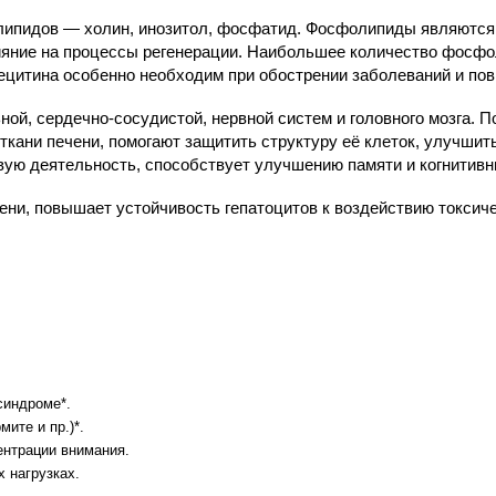
пидов — холин, инозитол, фосфатид. Фосфолипиды являются 
яние на процессы регенерации. Наибольшее количество фосфол
ецитина особенно необходим при обострении заболеваний и пов
, сердечно-сосудистой, нервной систем и головного мозга. По
ани печени, помогают защитить структуру её клеток, улучшит
вую деятельность, способствует улучшению памяти и когнитив
ни, повышает устойчивость гепатоцитов к воздействию токсиче
синдроме*.
ите и пр.)*.
ентрации внимания.
 нагрузках.