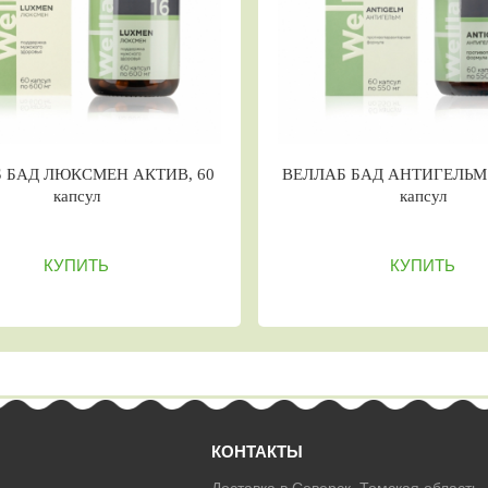
ЕЛЬМ ФИТО, 60
Welllab liquid Преновитал, 25 мл
л
ТЬ
КУПИТЬ
КОНТАКТЫ
Доставка в Северск, Томская область